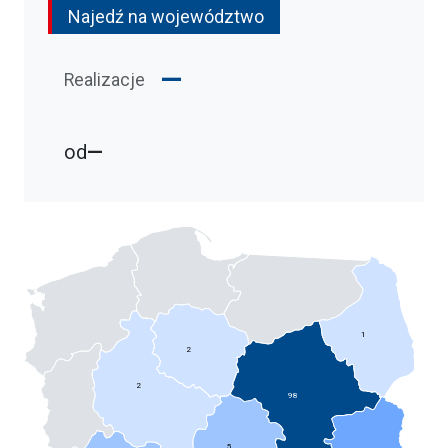
—
Realizacje
od
—
1
2
2
98
5
12
7
7
4
1